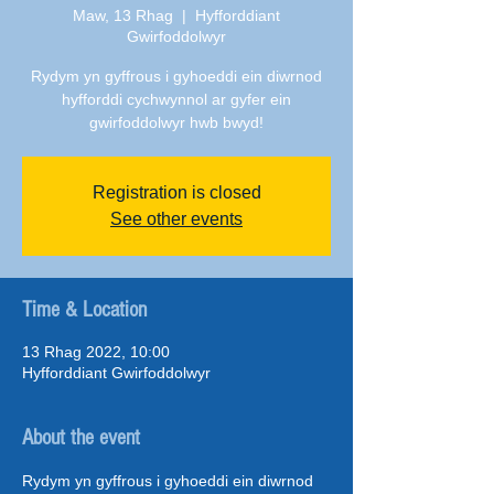
Maw, 13 Rhag
  |  
Hyfforddiant
Gwirfoddolwyr
Rydym yn gyffrous i gyhoeddi ein diwrnod
hyfforddi cychwynnol ar gyfer ein
gwirfoddolwyr hwb bwyd!
Registration is closed
See other events
Time & Location
13 Rhag 2022, 10:00
Hyfforddiant Gwirfoddolwyr
About the event
Rydym yn gyffrous i gyhoeddi ein diwrnod 