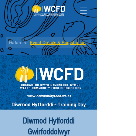
>
Hafan
Event Details & Registration
Diwrnod Hyfforddi
Gwirfoddolwyr