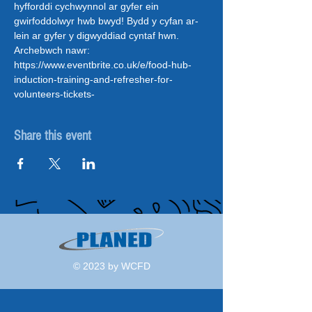
hyfforddi cychwynnol ar gyfer ein 
gwirfoddolwyr hwb bwyd! Bydd y cyfan ar-
lein ar gyfer y digwyddiad cyntaf hwn. 
Archebwch nawr: 
https://www.eventbrite.co.uk/e/food-hub-
induction-training-and-refresher-for-
volunteers-tickets- 
Share this event
© 2023 by WCFD