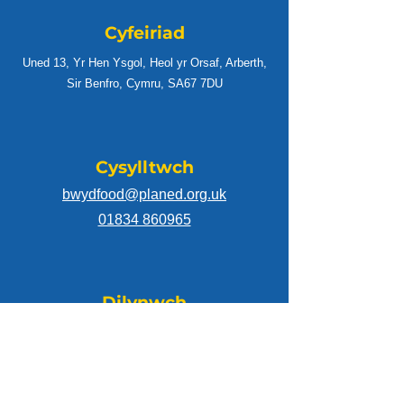
Cyfeiriad
Uned 13, Yr Hen Ysgol, Heol yr Orsaf, Arberth,
Sir Benfro, Cymru, SA67 7DU
Cysylltwch
bwydfood@planed.org.uk
01834 860965
Dilynwch