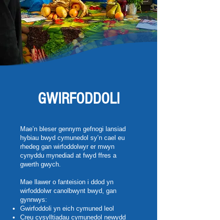
GWIRFODDOLI
Mae’n bleser gennym gefnogi lansiad
hybiau bwyd cymunedol sy’n cael eu
rhedeg gan wirfoddolwyr er mwyn
cynyddu mynediad at fwyd ffres a
gwerth gwych.
Mae llawer o fanteision i ddod yn
wirfoddolwr canolbwynt bwyd, gan
gynnwys:
Gwirfoddoli yn eich cymuned leol
Creu cysylltiadau cymunedol newydd