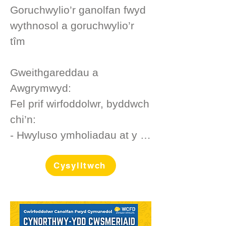
Goruchwylio’r ganolfan fwyd 
wythnosol a goruchwylio’r 
tîm

Gweithgareddau a

Awgrymwyd:

Fel prif wirfoddolwr, byddwch 
chi’n:

- Hwyluso ymholiadau at y 
ganolfan fwyd

- Goruchwylio’r broses o 
Cysylltwch
recriwtio gwirfoddolwyr a’r 
rota dreiglol

- Goruchwylio’r broses o 