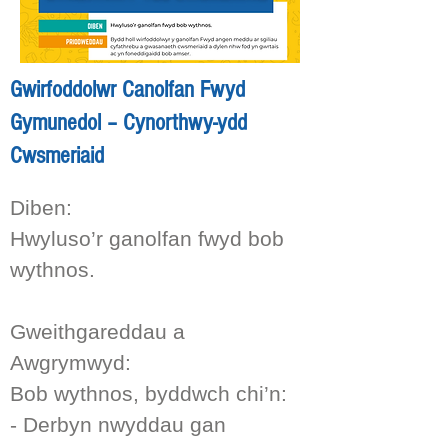
farchnata a hyrwyddo’r 
ganolfan fwyd yn y gymuned

- Cysylltu â’r lleoliad, 
Gwirfoddolwr Canolfan Fwyd
cyflenwr/cyflenwyr a thîm 
Gymunedol – Cynorthwy-ydd
DBCC

Cwsmeriaid
- Trefnu archebion y 
cwsmeriaid yn unol â GDPR

Diben:

- Goruchwylio Gwirfoddolwyr 
Hwyluso’r ganolfan fwyd bob 
- Cynorthwyol y Cwsmeriaid

wythnos.

Gallwch chi ofyn i 
Gweithgareddau a 
Wirfoddolwyr Cynorthwyol y 
Awgrymwyd:

Cwsmeriaid i ymgymryd â 
Bob wythnos, byddwch chi’n:

rhai o’r tasgau uchod, fel 
- Derbyn nwyddau gan 
ymateb i ymholiadau a 