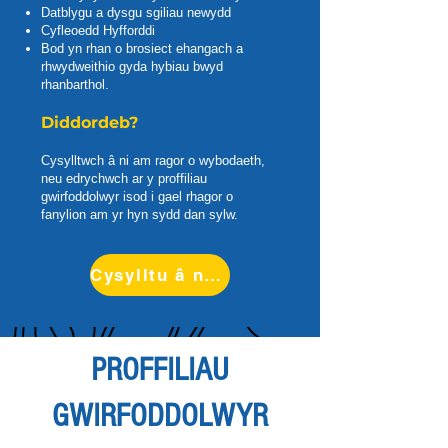
Datblygu a dysgu sgiliau newydd
Cyfleoedd Hyfforddi
Bod yn rhan o brosiect ehangach a
rhwydweithio gyda hybiau bwyd
rhanbarthol.
Diddordeb?
Cysylltwch â ni am ragor o wybodaeth,
neu edrychwch ar y proffiliau
gwirfoddolwyr isod i gael rhagor o
fanylion am yr hyn sydd dan sylw.
Cysylltu â ni >
PROFFILIAU
GWIRFODDOLWYR