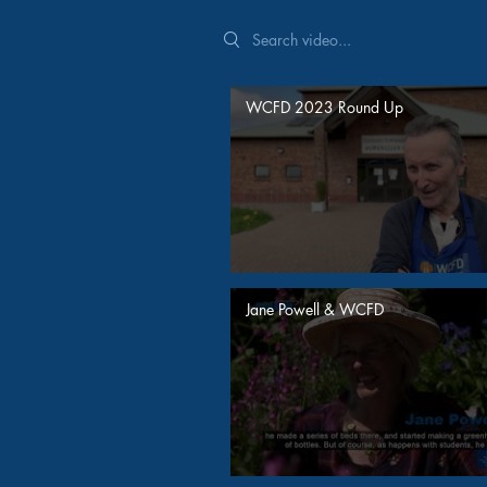
Search videos
WCFD 2023 Round Up
Jane Powell & WCFD