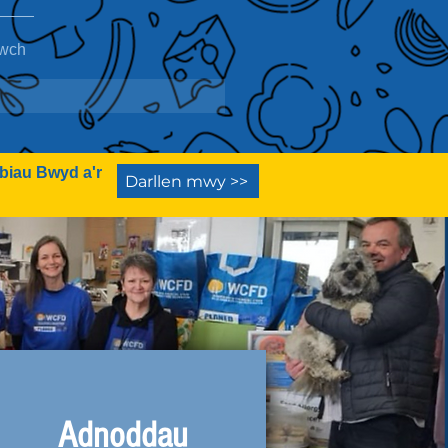
twch
biau Bwyd a'r
Darllen mwy >>
Adnoddau