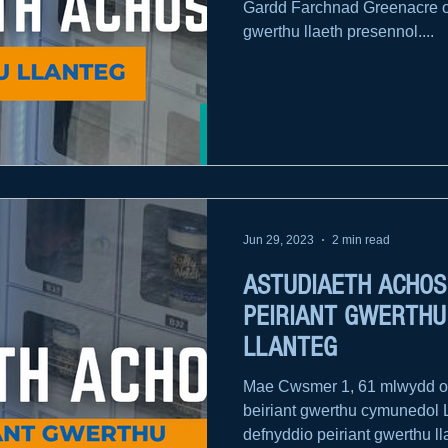
Gardd Farchnad Greenacre oc
gwerthu llaeth presennol....
Jun 29, 2023
2 min read
ASTUDIAETH ACHOS:
PEIRIANT GWERTH
LLANTEG
Mae Cwsmer 1, 61 mlwydd oed,
beiriant gwerthu cymunedol 
defnyddio peiriant gwerthu lla