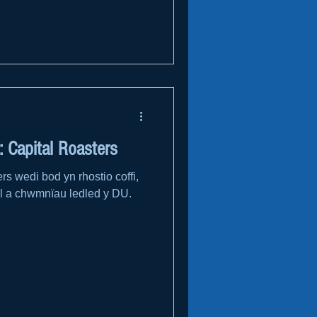
Capital Roasters
s wedi bod yn rhostio coffi,
ol a chwmnïau ledled y DU.