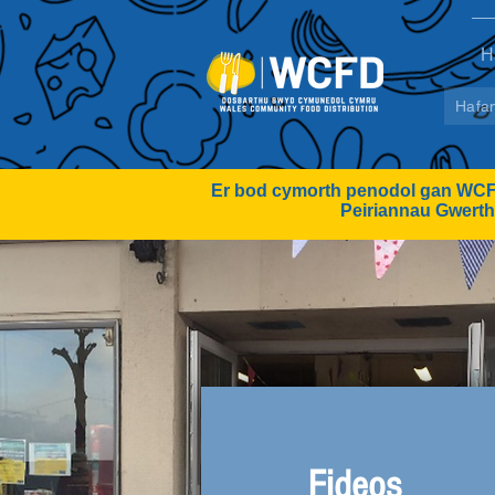
H
Hafa
Er bod cymorth penodol gan WCFD
Peiriannau Gwerthu
Fideos