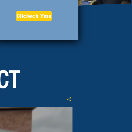
Cliciwch Yma
CT