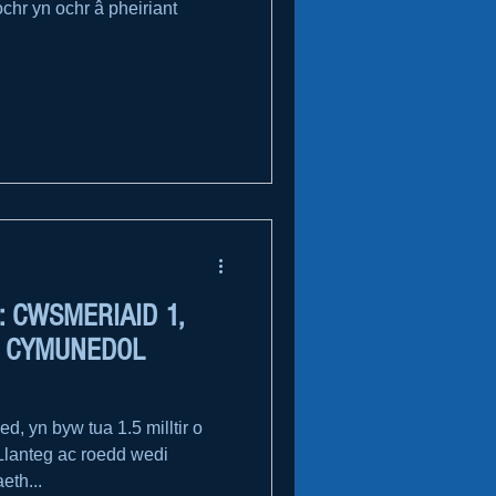
hr yn ochr â pheiriant
 CWSMERIAID 1,
U CYMUNEDOL
 yn byw tua 1.5 milltir o
Llanteg ac roedd wedi
eth...