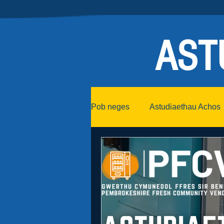
AST
Pob neges
Astudiaethau Achos