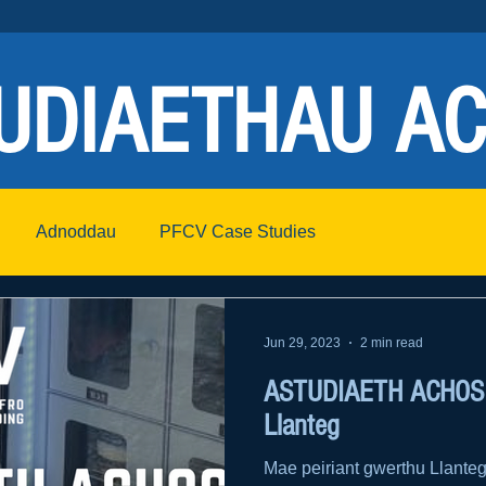
UDIAETHAU A
Adnoddau
PFCV Case Studies
Jun 29, 2023
2 min read
ASTUDIAETH ACHOS: 
Llanteg
Mae peiriant gwerthu Llanteg 