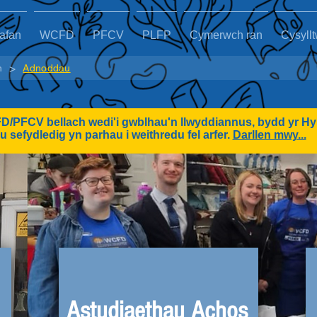
afan
WCFD
PFCV
PLFP
Cymerwch ran
Cysyll
>
n
Adnoddau
/PFCV bellach wedi'i gwblhau'n llwyddiannus, bydd yr Hy
 sefydledig yn parhau i weithredu fel arfer.
Darllen mwy...
Astudiaethau Achos