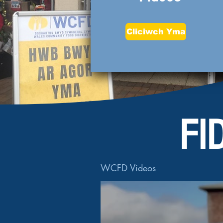
Cliciwch Yma
FI
WCFD Videos